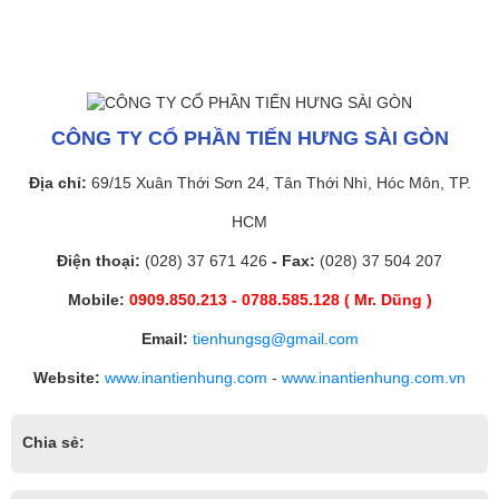
CÔNG TY CỔ PHẦN TIẾN HƯNG SÀI GÒN
Địa chỉ:
69/15 Xuân Thới Sơn 24, Tân Thới Nhì, Hóc Môn, TP.
HCM
Điện thoại:
(028) 37 671 426
- Fax:
(028) 37 504 207
Mobile:
0909.850.213 - 0788.585.128 ( Mr. Dũng )
Email:
tienhungsg@gmail.com
Website:
www.inantienhung.com
-
www.inantienhung.com.vn
Chia sẻ: