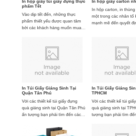
In hộp giấy túi giấy đựng thực
In hộp giấy carton n
phẩm Tết
In hộp carton, in thùng
Vào dịp tết đến, những thực
một trong các nhân tố 
phẩm thiết yếu được quan tâm
mạnh mẽ đến quyết đ
bởi các khách hàng muốn mua
sản phẩm của nhiều đố
nó làm quà tặng cho người thân
khách hàng.
mình. Một món quà vừa ý nghĩa
vừa cần thiết như vậy nhưng lại
không được trang trí đẹp mắt
In Túi Giấy Giáng Sinh Tại
In Túi Giấy Giáng Sin
Quận Tân Phú
TPHCM
Với các thiết kế túi giấy đựng
Với các thiết kế túi gi
quà giáng sinh tại Quận Tân Phú
quà giáng sinh tại TP
ấn tượng bạn phải tìm đến các
tượng bạn phải tìm đế
cơ sở uy tính như chúng tôi,
sở uy tính như chúng t
nhưng trước tiên bạn phải có sơ
trước tiên bạn phải có 
lược ý tưởng đã
tưởng đã