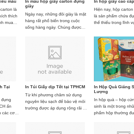
hiều màu
In màu hộp giấy carton đựng
In hộp giấy cao cấ
giày
 carton là
Hiện nay, hộp carto
Ngày nay, những đôi giày là mặt
kích thích
là sản phẩm chứa đ
hàng rất phổ biến trong cuộc
ịnh mua
thể thiếu trong lĩnh v
sống hàng ngày. Chúng được
i tượng
doanh mảng giày dép
đóng gói cẩn thận trong những
dụng hộp giấy đựng 
chiếc hộp giấy chất lượng. Vì
bảo vệ sản phẩm tốt
thế, việc đầu tư in ấn, đóng gói
thời thể hiện sự chu
giày được nhiều doanh nghiệp
và sang trọng của cô
lẫn khách hàng biết đến. Để hiểu
Việc sử dụng dịch vụ
rõ hơn về hộp giấy đựng giày
đựng giày đẹp hiện 
này, bạn đọc có thể tham khảo
nhiều khách hàng bởi
chi tiết trong bài viết sau.
công cụ quảng bá th
h Tại
In Túi Giấy dịp Tết tại TPHCM
In Hộp Quà Giáng 
tốt đến tới khách hàn
Lượng
Từ khi phương châm sử dụng
ấy đựng
In hộp quà – hộp cứn
nguyên liệu sạch để bảo vệ môi
HCH ấn
sinh là một trong nh
trường được áp dụng rộng rãi tại
n các cơ
phẩm hộp thường đư
các nước trên thế giới thì túi giấy
ôi, nhưng
để chứa đựng tất cả
đang là xu hướng sử dụng ở thời
sơ lược ý
phẩm quà tặng, quà 
điểm hiện tại, in ấn túi giấy tết