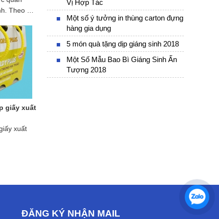
Vị Hợp Tác
nh. Theo đó
Một số ý tưởng in thùng carton đựng
nhiều dịch
hàng gia dụng
 hộp giấy số
 thành xu
5 món quà tặng dịp giáng sinh 2018
dịch vụ in
Một Số Mẫu Bao Bì Giáng Sinh Ấn
ận làm hộp
Tượng 2018
ng ra đời
ầu của
đã biết gì
giấy, hộp
p giấy xuất
hãy bổ sung
những
giấy xuất
về in ấn, đặt
ĐĂNG KÝ NHẬN MAIL