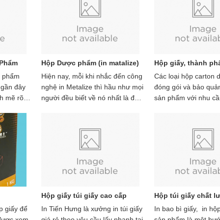
2019
 Phẩm
Hộp Dược phẩm (in matalize)
Hộp giấy, thành phẩ
ỹ phẩm
Hiện nay, mỗi khi nhắc đến công
Các loại hộp carton 
 gần đây
nghệ in Metalize thì hầu như mọi
đóng gói và bảo quả
h mẽ rõ
người đều biết về nó nhất là đối
sản phẩm với nhu cầ
trọng đầu
với các doanh nghiệp. Tuy nhiên
chất liệu giấy carton
phẩm,
nhìn lại thì không phải ai cũng
hộp sản phẩm ngày 
ể tiếp
đều am hiểu rõ về công nghệ
cao do chúng đem lại
i phân
này, vẫn còn đâu đó một số tổ
mỹ cao, sang trọng, 
 nhau,
chức doanh nghiệp thường
cao cấp. Bài viết dướ
huốc, mỹ
xuyên in ấn hộp giấy, bao bì giấy
giúp bạn hiểu thêm v
oài . Tiến
nhưng vẫn còn mơ hồ về công
carton lạnh và địa ch
ó nên đặc
nghệ in Metalize. In ấn Tiến
carton lạnh uy tín, c
ế bao bì
Hưng sẽ làm rõ hơn về công
nghiệp.
Hộp giấy túi giấy cao cấp
Hộp túi giấy chất 
g, hơi
nghệ này trong bài viết phía dưới
p giấy để
In Tiến Hưng là xưởng in túi giấy
In bao bì giấy, in hộ
 tính
mời các bạn cùng theo dỗi nhé.
được xem
giá rẻ theo yêu cầu lấy nhanh tại
sản phẩm là một bư