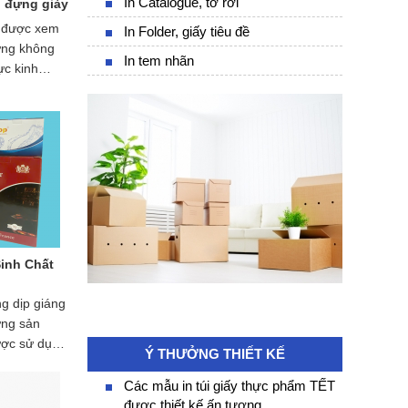
In Catalogue, tờ rơi
p đựng giày
n được xem
In Folder, giấy tiêu đề
ựng không
In tem nhãn
ực kinh
. Việc sử
giày giúp
 hơn, đồng
yên nghiệp
ng ty mình
 in hộp giấy
đang được
 đây là
ương hiệu
Sinh Chất
g.
g dịp giáng
ững sản
ợc sử dụng
Ý THƯỞNG THIẾT KẾ
 các sản
kỷ niệm
Các mẫu in túi giấy thực phẩm TẾT
được thiết kế ấn tượng