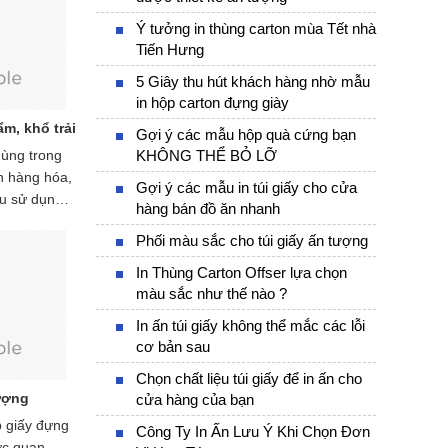
Ý tưởng in thùng carton mùa Tết nhà
Tiến Hưng
5 Giây thu hút khách hàng nhờ mẫu
in hộp carton đựng giày
m, khổ trải
Gợi ý các mẫu hộp quà cứng bạn
dùng trong
KHÔNG THỂ BỎ LỠ
n hàng hóa,
Gợi ý các mẫu in túi giấy cho cửa
u sử dụng
hàng bán đồ ăn nhanh
 lạnh làm
Phối màu sắc cho túi giấy ấn tượng
càng tăng
 tính thẩm
In Thùng Carton Offser lựa chọn
cầu kỳ và
màu sắc như thế nào ?
i đây sẽ
In ấn túi giấy không thể mắc các lỗi
ề giấy
cơ bản sau
ỉ in hộp
huyên
Chọn chất liệu túi giấy để in ấn cho
lượng
cửa hàng của bạn
p giấy đựng
Công Ty In Ấn Lưu Ý Khi Chọn Đơn
ớc quan