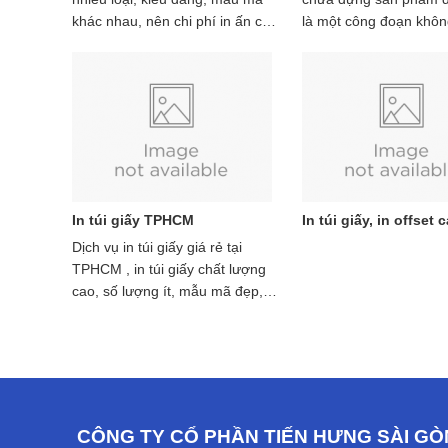
nghiệp.
thẩm mỹ hơn cho sản 
khác nhau, nên chi phí in ấn của
là một công đoạn khôn
Dưới đây là một số thô
từng loại giấy cũng sẽ có chênh
thiếu của các cơ sở sả
thể về công nghệ in ấ
lệch.
trước khi phân phối ra 
các thiết kế cải tiến m
tới tay người tiêu dùng
Hưng trong lĩnh vực in
hữu một thiết kế hộp g
cứng, mời các bạn cù
trọng mang lại rất nhi
khảo để biết thêm chi t
tuyệt vời cho doanh ng
cùng tìm hiểu về hộp g
phẩm và cách đặt in ấ
theo yêu cầu với giá rẻ
In túi giấy TPHCM
In túi giấy, in offset 
Dịch vụ in túi giấy giá rẻ tại
TPHCM , in túi giấy chất lượng
cao, số lượng ít, mẫu mã đẹp,
miễn phí giao hàng trong khu
vực TPHCM.
CÔNG TY CỔ PHẦN TIẾN HƯNG SÀI GÒ