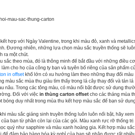
ết hợp với Ngày Valentine, trong khi màu đỏ, xanh và metalli
inh. Đương nhiên, những lựa chọn màu sắc truyền thống sẽ luô
 ra một chút.
u sắc theo mùa, đó là thông minh để bắt đầu với những điều cơ
 làm cho họ của công ty bạn và tuyên bố riêng của sản phẩm củ
on in offset
khổ lớn có xu hướng làm theo những thay đổi màu 
 màu sắc mùa thu giàu tìm thấy trong lá cây thay đổi và tán lá
u nâu. Trong các tông màu, có màu nổi bật được sử dụng thư
ường. Đối với việc
in thùng carton offset
cho các tháng mùa th
một bóng duy nhất trong mùa thu kết hợp màu sắc để bạn sử dụn
khi màu sắc giáng sinh truyền thống luôn luôn nổi bật, hãy xem 
 của bạn từ phần còn lại của các gói. Màu xanh rực rỡ thống tr
ngọc quý như sapphire và màu xanh hoàng gia. Kết hợp màu sắc
ời để đảm bảo hàng hóa kỳ nghỉ của bạn sẽ nhận được rất nhiều