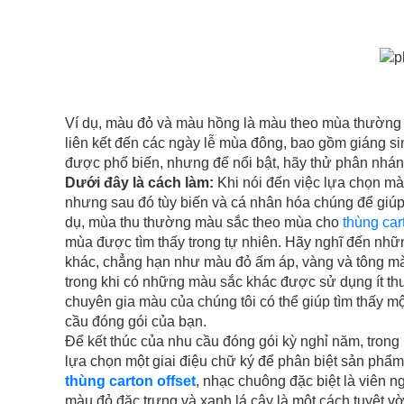
Ví dụ, màu đỏ và màu hồng là màu theo mùa thường k
liên kết đến các ngày lễ mùa đông, bao gồm giáng s
được phổ biến, nhưng để nổi bật, hãy thử phân nhánh
Dưới đây là cách làm:
Khi nói đến việc lựa chọn mà
nhưng sau đó tùy biến và cá nhân hóa chúng để giúp
dụ, mùa thu thường màu sắc theo mùa cho
thùng cart
mùa được tìm thấy trong tự nhiên. Hãy nghĩ đến những
khác, chẳng hạn như màu đỏ ấm áp, vàng và tông mà
trong khi có những màu sắc khác được sử dụng ít th
chuyên gia màu của chúng tôi có thể giúp tìm thấy 
cầu đóng gói của bạn.
Để kết thúc của nhu cầu đóng gói kỳ nghỉ năm, trong 
lựa chọn một giai điệu chữ ký để phân biệt sản phẩm
thùng carton offset
, nhạc chuông đặc biệt là viên 
màu đỏ đặc trưng và xanh lá cây là một cách tuyệt v