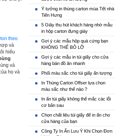
Ý tưởng in thùng carton mùa Tết nhà
Tiến Hưng
5 Giây thu hút khách hàng nhờ mẫu
in hộp carton đựng giày
rton theo
Gợi ý các mẫu hộp quà cứng bạn
 hợp và
KHÔNG THỂ BỎ LỠ
ôi hiểu
Gợi ý các mẫu in túi giấy cho cửa
hùng
hàng bán đồ ăn nhanh
dùng và
của họ và
Phối màu sắc cho túi giấy ấn tượng
In Thùng Carton Offser lựa chọn
màu sắc như thế nào ?
In ấn túi giấy không thể mắc các lỗi
cơ bản sau
Chọn chất liệu túi giấy để in ấn cho
cửa hàng của bạn
Công Ty In Ấn Lưu Ý Khi Chọn Đơn