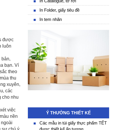
In Catalogue, tờ rơi
In Folder, giấy tiêu đề
In tem nhãn
cs được
n luôn
 bản,
a bạn. Ví
sắc theo
 mùa thu
ờng xuyên,
u, các
g cho nhu
xét việc
Ý THƯỞNG THIẾT KẾ
ị màu nền
 ngoài
Các mẫu in túi giấy thực phẩm TẾT
 sự chú ý.
được thiết kế ấn tượng