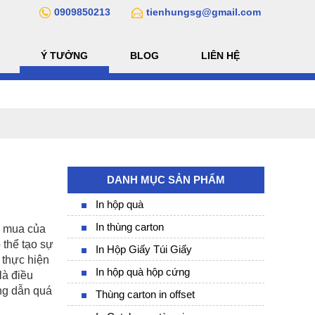
0909850213
tienhungsg@gmail.com
Ý TƯỞNG
BLOG
LIÊN HỆ
DANH MỤC SẢN PHẨM
In hộp quà
In thùng carton
g mua của
 thể tạo sự
In Hộp Giấy Túi Giấy
 thực hiện
In hộp quà hộp cứng
là điều
ớng dẫn quá
Thùng carton in offset