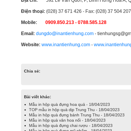
Địa chỉ:
592 Lê Văn Quới, P, Bình Hưng Hòa A, 
Điện thoại:
(028) 37 671 426 - Fax: (028) 37 504 20
Mobile:
0909.850.213 - 0788.585.128
Email:
dungdo@inantienhung.com
- tienhungsg@gm
Website:
www.inantienhung.com
-
www.inantienhun
Chia sẻ:
Bài viết khác:
Mẫu in hộp quà đựng hoa quả - 18/04/2023
TOP mẫu in hộp quà dịp Trung Thu - 18/04/2023
Mẫu in hộp quà đựng bánh Trung Thu - 18/04/2023
Mẫu in hộp quà vân hoa nổi - 18/04/2023
Mẫu in hộp quà đựng chai rượu - 18/04/2023
Mẫu in hộp quà đựng mỹ phẩm - 18/04/2023