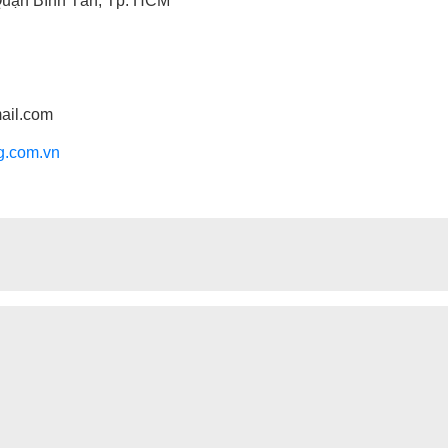
Quận Bình Tân, Tp. HCM
7
ail.com
g.com.vn