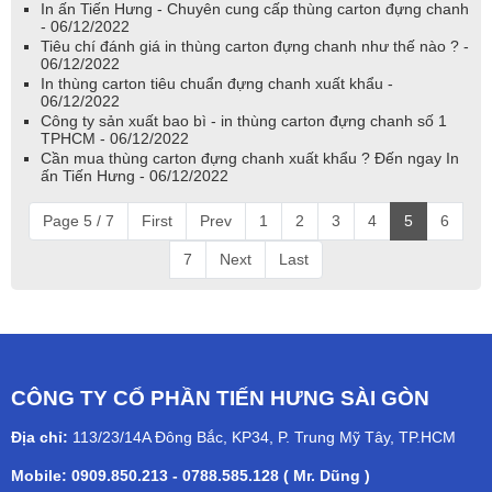
In ấn Tiến Hưng - Chuyên cung cấp thùng carton đựng chanh
- 06/12/2022
Tiêu chí đánh giá in thùng carton đựng chanh như thế nào ? -
06/12/2022
In thùng carton tiêu chuẩn đựng chanh xuất khẩu -
06/12/2022
Công ty sản xuất bao bì - in thùng carton đựng chanh số 1
TPHCM - 06/12/2022
Cần mua thùng carton đựng chanh xuất khẩu ? Đến ngay In
ấn Tiến Hưng - 06/12/2022
Page 5 / 7
First
Prev
1
2
3
4
5
6
7
Next
Last
CÔNG TY CỔ PHẦN TIẾN HƯNG SÀI GÒN
Địa chỉ:
113/23/14A Đông Bắc, KP34, P. Trung Mỹ Tây, TP.HCM
Mobile: 0909.850.213 - 0788.585.128 ( Mr. Dũng )