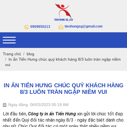
tienhungsg@gmail.com
0909850213
Trang chủ
blog
In ấn Tiến Hưng chúc quý khách hàng 8/3 luôn tràn ngập niềm
vui
IN ẤN TIẾN HƯNG CHÚC QUÝ KHÁCH HÀNG
8/3 LUÔN TRÀN NGẬP NIỀM VUI
Ngày đăng: 06/03/2023 05:18 AM
Lời đầu tiên, 
Công ty in ấn Tiến Hưng
 xin gửi lời chúc tốt đẹp 
nhất đến Quý đối tác nhân ngày 8/3 - ngày đặc biệt dành cho 
phụ nữ. Chúc Quý đối tác có một ngày thật nhiều niềm vui 