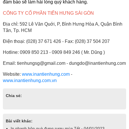
đảm bảo sẽ làm hài lòng quý khách hàng.
CÔNG TY CỔ PHẦN TIẾN HƯNG SÀI GÒN
Địa chỉ: 592 Lê Văn Quới, P, Bình Hưng Hòa A, Quận Bình
Tân, Tp. HCM
Điện thoại: (028) 37 671 426 - Fax: (028) 37 504 207
Hotline: 0909 850 213 - 0909 849 246 ( Mr. Dũng )
Email: tienhungsg@gmail.com - dungdo@inantienhung.com
Website:
www.inantienhung.com
-
www.inantienhung.com.vn
Chia sẻ:
Bài viết khác:
In nhanh hộp quà đựng rượu mùa Tết - 04/01/2023