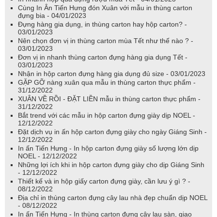
Cùng In Ân Tiến Hưng đón Xuân với mẫu in thùng carton
đựng bia - 04/01/2023
Đựng hàng gia dụng, in thùng carton hay hộp carton? -
03/01/2023
Nên chọn đơn vị in thùng carton mùa Tết như thế nào ? -
03/01/2023
Đơn vị in nhanh thùng carton đựng hàng gia dụng Tết -
03/01/2023
Nhận in hộp carton đựng hàng gia dụng đủ size - 03/01/2023
GẶP GỠ nàng xuân qua mẫu in thùng carton thực phẩm -
31/12/2022
XUÂN VỀ RỒI - ĐẶT LIỀN mẫu in thùng carton thực phẩm -
31/12/2022
Bắt trend với các mẫu in hộp carton đựng giày dịp NOEL -
12/12/2022
Đặt dịch vụ in ấn hộp carton đựng giày cho ngày Giáng Sinh -
12/12/2022
In ấn Tiến Hưng - In hộp carton đựng giày số lượng lớn dịp
NOEL - 12/12/2022
Những lợi ích khi in hộp carton đựng giày cho dịp Giáng Sinh
- 12/12/2022
Thiết kế và in hộp giấy carton đựng giày, cần lưu ý gì ? -
08/12/2022
Địa chỉ in thùng carton đựng cây lau nhà đẹp chuẩn dịp NOEL
- 08/12/2022
In ấn Tiến Hưng - In thùng carton đựng cây lau sàn, giao