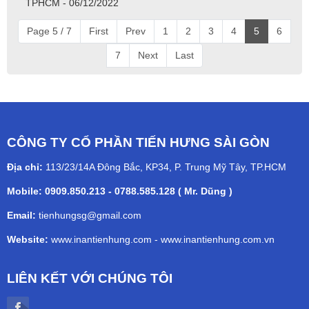
TPHCM - 06/12/2022
Page 5 / 7
First
Prev
1
2
3
4
5
6
7
Next
Last
CÔNG TY CỔ PHẦN TIẾN HƯNG SÀI GÒN
Địa chỉ:
113/23/14A Đông Bắc, KP34, P. Trung Mỹ Tây, TP.HCM
Mobile: 0909.850.213 - 0788.585.128 ( Mr. Dũng )
Email:
tienhungsg@gmail.com
Website:
www.inantienhung.com
-
www.inantienhung.com.vn
LIÊN KẾT VỚI CHÚNG TÔI