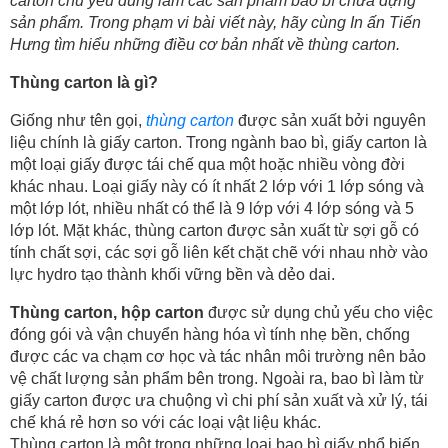
carton chủ yếu dùng làm các sản phẩm bao bì chứa đựng
sản phẩm. Trong phạm vi bài viết này, hãy cùng In ấn Tiến
Hưng tìm hiểu những điều cơ bản nhất về thùng carton.
Thùng carton là gì?
Giống như tên gọi,
thùng carton
được sản xuất bởi nguyên
liệu chính là giấy carton. Trong ngành bao bì, giấy carton là
một loại giấy được tái chế qua một hoặc nhiều vòng đời
khác nhau. Loại giấy này có ít nhất 2 lớp với 1 lớp sóng và
một lớp lót, nhiều nhất có thể là 9 lớp với 4 lớp sóng và 5
lớp lót. Mặt khác, thùng carton được sản xuất từ sợi gỗ có
tính chất sợi, các sợi gỗ liên kết chặt chẽ với nhau nhờ vào
lực hydro tạo thành khối vững bền và dẻo dai.
Thùng carton, hộp carton
được sử dụng chủ yếu cho việc
đóng gói và vận chuyển hàng hóa vì tính nhẹ bền, chống
được các va chạm cơ học và tác nhân môi trường nên bảo
vệ chất lượng sản phẩm bên trong. Ngoài ra, bao bì làm từ
giấy carton được ưa chuộng vì chi phí sản xuất và xử lý, tái
chế khá rẻ hơn so với các loại vật liệu khác.
Thùng carton là một trong những loại bao bì giấy phổ biến