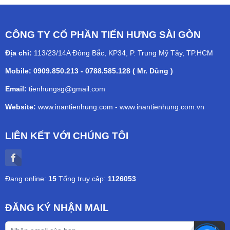
CÔNG TY CỔ PHẦN TIẾN HƯNG SÀI GÒN
Địa chỉ:
113/23/14A Đông Bắc, KP34, P. Trung Mỹ Tây, TP.HCM
Mobile: 0909.850.213 - 0788.585.128 ( Mr. Dũng )
Email:
tienhungsg@gmail.com
Website:
www.inantienhung.com
-
www.inantienhung.com.vn
LIÊN KẾT VỚI CHÚNG TÔI
Đang online:
15
Tổng truy cập:
1126053
ĐĂNG KÝ NHẬN MAIL