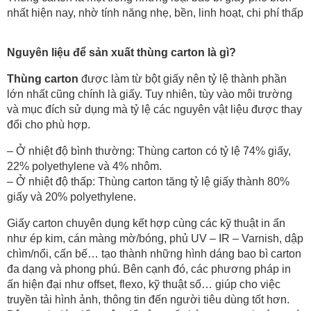
nhất hiện nay, nhờ tính năng nhẹ, bền, linh hoạt, chi phí thấp
Nguyên liệu để sản xuất thùng carton là gì?
Thùng carton
được làm từ bột giấy nên tỷ lệ thành phần
lớn nhất cũng chính là giấy. Tuy nhiên, tùy vào môi trường
và mục đích sử dụng mà tỷ lệ các nguyên vật liệu được thay
đổi cho phù hợp.
– Ở nhiệt độ bình thường: Thùng carton có tỷ lệ 74% giấy,
22% polyethylene và 4% nhôm.
– Ở nhiệt độ thấp: Thùng carton tăng tỷ lệ giấy thành 80%
giấy và 20% polyethylene.
Giấy carton chuyên dụng kết hợp cùng các kỹ thuật in ấn
như ép kim, cán màng mờ/bóng, phủ UV – IR – Varnish, dập
chìm/nổi, cấn bế… tạo thành những hình dáng bao bì carton
đa dạng và phong phú. Bên cạnh đó, các phương pháp in
ấn hiện đại như offset, flexo, kỹ thuật số… giúp cho việc
truyền tải hình ảnh, thông tin đến người tiêu dùng tốt hơn.