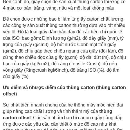
Bên cạnh đó, giấy cuộn để sản xuất thùng carton thường có
4 màu cơ bản: trắng, vàng, nâu và một loại không màu
Để chọn được những bao bì làm từ giấy carton chất lượng,
các công ty sản xuất thùng carton thường dựa vào rất nhiều
yếu tố. Đó là loại giấy đảm bảo đầy đủ các tiêu chí quốc tế
của ISO, bao gồm: Định lượng (g/m2), độ dày giấy (mm), tỷ
trọng của giấy (g/cm3), độ hút nước Cobb mặt trên giấy
(g/m2), độ chịu gấp theo chiều ngang của giấy (đôi lần), độ
cứng theo chiều dọc của giấy (g.cm), độ dài đứt (m), độ chịu
bục của giấy (kgf/cm2), độ căng (Tensile Crush), độ nén
vòng giấy (Ringcrush kgf/6inch), độ trắng ISO (%), độ ẩm
của giấy (%).
Ưu điểm và nhược điểm của thùng carton (thùng carton
offset)
Sự phát triển nhanh chóng của hệ thống máy móc hiện đại
giúp nâng cao chất lượng và tính thẩm mỹ của
thùng
carton offset
. Các sản phẩm bao bì carton ngày càng đáp
ứng được các yêu cầu cần thiết ở mức độ cao như khả