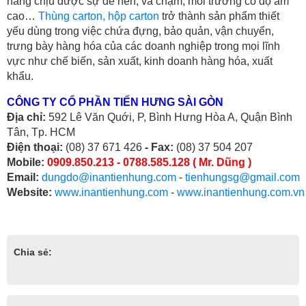
năng chịu được sự đè nén, va chạm, môi trường có độ ẩm
cao…
Thùng carton, hộp carton
trở thành sản phẩm thiết
yếu dùng trong việc chứa đựng, bảo quản, vận chuyển,
trưng bày hàng hóa của các doanh nghiệp trong mọi lĩnh
vực như chế biến, sản xuất, kinh doanh hàng hóa, xuất
khẩu.
CÔNG TY CỔ PHẦN TIẾN HƯNG SÀI GÒN
Địa chỉ:
592 Lê Văn Quới, P, Bình Hưng Hòa A, Quận Bình
Tân, Tp. HCM
Điện thoại:
(08) 37 671 426
- Fax:
(08) 37 504 207
Mobile:
0909.850.213 - 0788.585.128 ( Mr. Dũng )
Email:
dungdo@inantienhung.com
-
tienhungsg@gmail.com
Website:
www.inantienhung.com
-
www.inantienhung.com.vn
Chia sẻ: