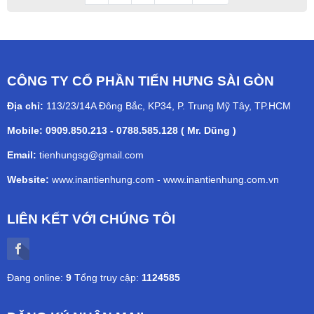
CÔNG TY CỔ PHẦN TIẾN HƯNG SÀI GÒN
Địa chỉ:
113/23/14A Đông Bắc, KP34, P. Trung Mỹ Tây, TP.HCM
Mobile: 0909.850.213 - 0788.585.128 ( Mr. Dũng )
Email:
tienhungsg@gmail.com
Website:
www.inantienhung.com
-
www.inantienhung.com.vn
LIÊN KẾT VỚI CHÚNG TÔI
Đang online:
9
Tổng truy cập:
1124585