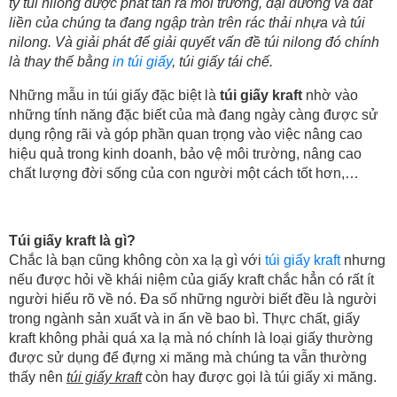
tỷ túi nilong được phát tán ra môi trường, đại dương và đất
liền của chúng ta đang ngập tràn trên rác thải nhựa và túi
nilong. Và giải phát để giải quyết vấn đề túi nilong đó chính
là thay thế bằng
in túi giấy
, túi giấy tái chế.
Những mẫu in túi giấy đặc biệt là
túi giấy kraft
nhờ vào
những tính năng đặc biết của mà đang ngày càng được sử
dụng rộng rãi và góp phần quan trọng vào việc nâng cao
hiệu quả trong kinh doanh, bảo vệ môi trường, nâng cao
chất lượng đời sống của con người một cách tốt hơn,…
Túi giấy kraft là gì?
Chắc là bạn cũng không còn xa lạ gì với
túi giấy kraft
nhưng
nếu được hỏi về khái niệm của giấy kraft chắc hẳn có rất ít
người hiểu rõ về nó. Đa số những người biết đều là người
trong ngành sản xuất và in ấn về bao bì. Thực chất, giấy
kraft không phải quá xa lạ mà nó chính là loại giấy thường
được sử dụng để đựng xi măng mà chúng ta vẫn thường
thấy nên
túi giấy kraft
còn hay được gọi là túi giấy xi măng.