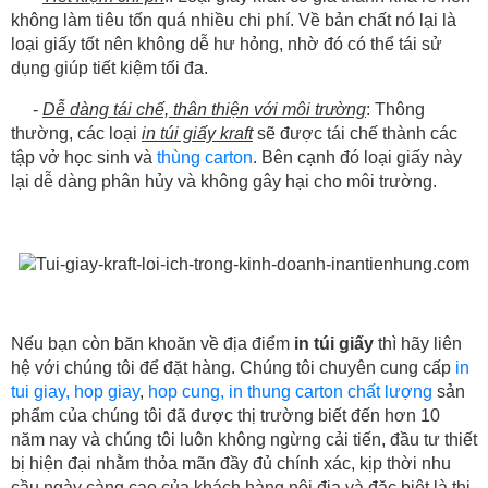
không làm tiêu tốn quá nhiều chi phí. Về bản chất nó lại là
loại giấy tốt nên không dễ hư hỏng, nhờ đó có thể tái sử
dụng giúp tiết kiệm tối đa.
-
Dễ dàng tái chế, thân thiện với môi trường
: Thông
thường, các loại
in túi giấy kraft
sẽ được tái chế thành các
tập vở học sinh và
thùng carton
. Bên cạnh đó loại giấy này
lại dễ dàng phân hủy và không gây hại cho môi trường.
Nếu bạn còn băn khoăn về địa điểm
in túi giấy
thì hãy liên
hệ với chúng tôi để đặt hàng. Chúng tôi chuyên cung cấp
in
tui giay,
hop giay
,
hop cung,
in thung carton chất lượng
sản
phẩm của chúng tôi đã được thị trường biết đến hơn 10
năm nay và chúng tôi luôn không ngừng cải tiến, đầu tư thiết
bị hiện đại nhằm thỏa mãn đầy đủ chính xác, kịp thời nhu
cầu ngày càng cao của khách hàng nội địa và đặc biệt là thị