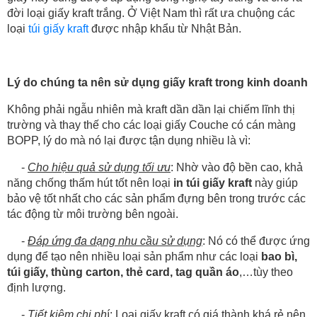
đời loại giấy kraft trắng. Ở Việt Nam thì rất ưa chuộng các
loại
túi giấy kraft
được nhập khẩu từ Nhật Bản.
Lý do chúng ta nên sử dụng giấy kraft trong kinh doanh
Không phải ngẫu nhiên mà kraft dần dần lại chiếm lĩnh thị
trường và thay thế cho các loại giấy Couche có cán màng
BOPP, lý do mà nó lại được tận dụng nhiều là vì:
-
Cho hiệu quả sử dụng tối ưu
: Nhờ vào độ bền cao, khả
năng chống thấm hút tốt nên loại
in túi giấy kraft
này giúp
bảo vệ tốt nhất cho các sản phẩm đựng bên trong trước các
tác động từ môi trường bên ngoài.
-
Đáp ứng đa dạng nhu cầu sử dụng
: Nó có thể được ứng
dụng để tạo nên nhiều loại sản phẩm như các loại
bao bì,
túi giấy, thùng carton, thẻ card, tag quần áo
,…tùy theo
định lượng.
-
Tiết kiệm chi ph
í: Loại giấy kraft có giá thành khá rẻ nên