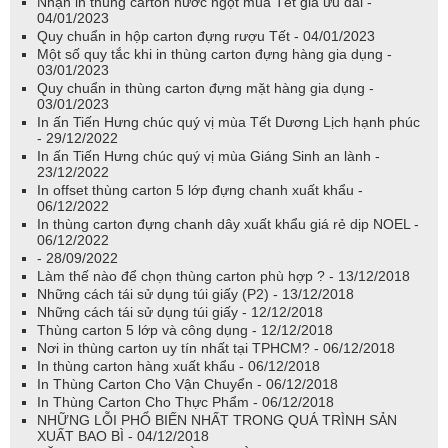
Nhận in thùng carton nước ngọt mùa Tết giá ưu đãi -
04/01/2023
Quy chuẩn in hộp carton đựng rượu Tết - 04/01/2023
Một số quy tắc khi in thùng carton đựng hàng gia dụng -
03/01/2023
Quy chuẩn in thùng carton đựng mặt hàng gia dụng -
03/01/2023
In ấn Tiến Hưng chúc quý vị mùa Tết Dương Lịch hạnh phúc
- 29/12/2022
In ấn Tiến Hưng chúc quý vị mùa Giáng Sinh an lành -
23/12/2022
In offset thùng carton 5 lớp đựng chanh xuất khẩu -
06/12/2022
In thùng carton đựng chanh dây xuất khẩu giá rẻ dịp NOEL -
06/12/2022
- 28/09/2022
Làm thế nào để chọn thùng carton phù hợp ? - 13/12/2018
Những cách tái sử dụng túi giấy (P2) - 13/12/2018
Những cách tái sử dụng túi giấy - 12/12/2018
Thùng carton 5 lớp và công dụng - 12/12/2018
Nơi in thùng carton uy tín nhất tại TPHCM? - 06/12/2018
In thùng carton hàng xuất khẩu - 06/12/2018
In Thùng Carton Cho Vận Chuyển - 06/12/2018
In Thùng Carton Cho Thực Phẩm - 06/12/2018
NHỮNG LỖI PHỔ BIẾN NHẤT TRONG QUÁ TRÌNH SẢN
XUẤT BAO BÌ - 04/12/2018