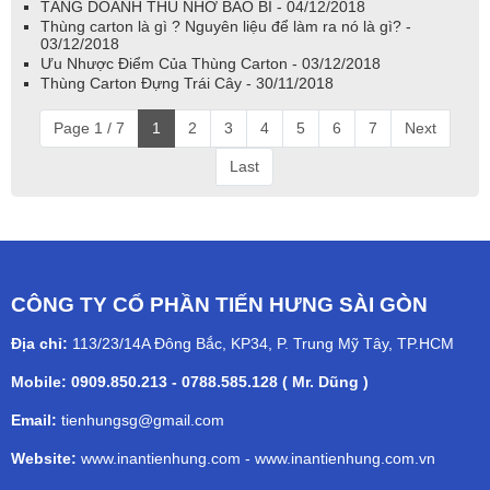
TĂNG DOANH THU NHỜ BAO BÌ - 04/12/2018
Thùng carton là gì ? Nguyên liệu để làm ra nó là gì? -
03/12/2018
Ưu Nhược Điểm Của Thùng Carton - 03/12/2018
Thùng Carton Đựng Trái Cây - 30/11/2018
Page 1 / 7
1
2
3
4
5
6
7
Next
Last
CÔNG TY CỔ PHẦN TIẾN HƯNG SÀI GÒN
Địa chỉ:
113/23/14A Đông Bắc, KP34, P. Trung Mỹ Tây, TP.HCM
Mobile: 0909.850.213 - 0788.585.128 ( Mr. Dũng )
Email:
tienhungsg@gmail.com
Website:
www.inantienhung.com
-
www.inantienhung.com.vn