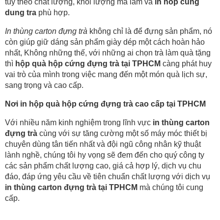
tuỳ theo chất lượng, khối lượng mà làm và
in hop cung
dung tra
phù hợp.
In thùng carton đựng trà
không chỉ là để đựng sản phẩm, nó
còn giúp giữ dáng sản phẩm giày dép một cách hoàn hảo
nhất, Không những thế, với những ai chọn trà làm quà tặng
thì
hộp quà hộp cứng đựng trà tại TPHCM
càng phát huy
vai trò của mình trong việc mang đến một món quà lịch sự,
sang trọng và cao cấp.
Nơi in hộp quà hộp cứng đựng trà cao cấp tại TPHCM
Với nhiều năm kinh nghiệm trong lĩnh vực
in thùng carton
đựng trà
cùng với sự tăng cường một số máy móc thiết bị
chuyên dùng tân tiến nhất và đội ngũ công nhân kỹ thuật
lành nghề, chúng tôi hy vọng sẽ đem đến cho quý công ty
các sản phẩm chất lượng cao, giá cả hợp lý, dịch vụ chu
đáo, đáp ứng yêu cầu về tiên chuẩn chất lượng với dịch vụ
in thùng carton đựng trà tại TPHCM
mà chúng tôi cung
cấp.