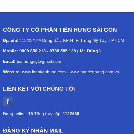
CÔNG TY CỔ PHẦN TIẾN HƯNG SÀI GÒN
Địa chỉ:
113/23/14A Đông Bắc, KP34, P. Trung Mỹ Tây, TP.HCM
Mobile: 0909.850.213 - 0788.585.128 ( Mr. Dũng )
Email:
tienhungsg@gmail.com
Website:
www.inantienhung.com
-
www.inantienhung.com.vn
LIÊN KẾT VỚI CHÚNG TÔI
Đang online:
19
Tổng truy cập:
1122480
ĐĂNG KÝ NHẬN MAIL