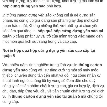
với hộp đựng, tuỳ theo chất lượng, khối lượng mà làm và
in
hop cung dung yen sao
phù hợp.
In thùng carton đựng yến sào
không chỉ là để đựng sản
phẩm, nó còn giúp giữ dáng sản phẩm giày dép một cách
hoàn hảo nhất, Không những thế, với những ai chọn yến
sào làm quà tặng thì
hộp quà hộp cứng đựng yến sào tại
quận 5
càng phát huy vai trò của mình trong việc mang đến
một món quà lịch sự, sang trọng và cao cấp.
Nơi in hộp quà hộp cứng đựng yến sào cao cấp tại
quận 5
Với nhiều năm kinh nghiệm trong lĩnh vực
in thùng carton
đựng yến sào
cùng với sự tăng cường một số máy móc
thiết bị chuyên dùng tân tiến nhất và đội ngũ công nhân kỹ
thuật lành nghề, chúng tôi hy vọng sẽ đem đến cho quý
công ty các sản phẩm chất lượng cao, giá cả hợp lý, dịch vụ
chu đáo, đáp ứng yêu cầu về tiên chuẩn chất lượng với dịch
vụ
in thùng carton đựng yến sào tại quận 5
mà chúng tôi
cung cấp.