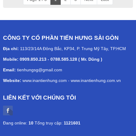
CÔNG TY CỔ PHẦN TIẾN HƯNG SÀI GÒN
Địa chỉ:
113/23/14A Đông Bắc, KP34, P. Trung Mỹ Tây, TP.HCM
Mobile: 0909.850.213 - 0788.585.128 ( Mr. Dũng )
Email:
tienhungsg@gmail.com
Website:
www.inantienhung.com
-
www.inantienhung.com.vn
LIÊN KẾT VỚI CHÚNG TÔI
Đang online:
10
Tổng truy cập:
1121601