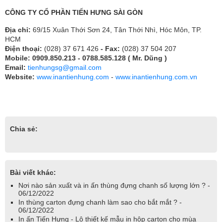
CÔNG TY CỔ PHẦN TIẾN HƯNG SÀI GÒN
Địa chỉ:
69/15 Xuân Thới Sơn 24, Tân Thới Nhì, Hóc Môn, TP.
HCM
Điện thoại:
(028) 37 671 426
- Fax:
(028) 37 504 207
Mobile: 0909.850.213 - 0788.585.128 ( Mr. Dũng )
Email:
tienhungsg@gmail.com
Website:
www.inantienhung.com
-
www.inantienhung.com.vn
Chia sẻ:
Bài viết khác:
Nơi nào sản xuất và in ấn thùng đựng chanh số lượng lớn ? -
06/12/2022
In thùng carton đựng chanh làm sao cho bắt mắt ? -
06/12/2022
In ấn Tiến Hưng - Lộ thiết kế mẫu in hộp carton cho mùa