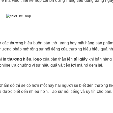
thế mà việc thiết kế hộp carton đựng hàng tiêu dùng đang ng
 các thương hiệu buôn bán thời trang hay mặt hàng sản phẩm 
hương pháp mở rộng sự nổi tiếng của thương hiệu hiệu quả nh
hì
in thương hiệu, logo
của bản thân lên
túi giấy
khi bán hàng
nline ưa chuộng vì sự hiệu quả và tiện lợi mà nó đem lại.
phẩm đó thì sẽ có hơn một hay hai người sẽ biết đến thương h
 được biết đến nhiều hơn. Tạo sự nổi tiếng và uy tín cho bạn,