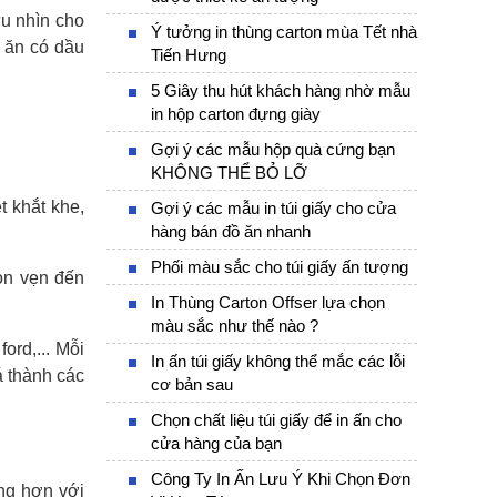
ưu nhìn cho
Ý tưởng in thùng carton mùa Tết nhà
ồ ăn có dầu
Tiến Hưng
5 Giây thu hút khách hàng nhờ mẫu
in hộp carton đựng giày
Gợi ý các mẫu hộp quà cứng bạn
KHÔNG THỂ BỎ LỠ
t khắt khe,
Gợi ý các mẫu in túi giấy cho cửa
hàng bán đồ ăn nhanh
Phối màu sắc cho túi giấy ấn tượng
rọn vẹn đến
In Thùng Carton Offser lựa chọn
màu sắc như thế nào ?
ord,... Mỗi
In ấn túi giấy không thể mắc các lỗi
á thành các
cơ bản sau
Chọn chất liệu túi giấy để in ấn cho
cửa hàng của bạn
Công Ty In Ấn Lưu Ý Khi Chọn Đơn
àng hơn với