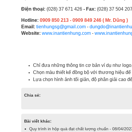
Điện thoại:
(028) 37 671 426
- Fax:
(028) 37 504 20
Hotline:
0909 850 213 - 0909 849 246 ( Mr. Dũng )
Email:
tienhungsg@gmail.com
-
dungdo@inantienh
Website:
www.inantienhung.com
-
www.inantienhun
Chỉ đưa những thông tin cơ bản ví dụ như logo, 
Chọn màu thiết kế đồng bộ với thương hiệu để 
Lựa chọn hình ảnh tối giản, độ phân giải cao để
Chia sẻ:
Bài viết khác:
Quy trình in hộp quà đạt chất lượng chuẩn - 08/04/202