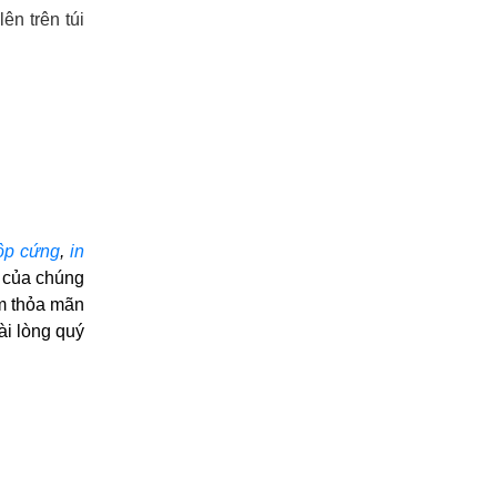
ên trên túi
hộp cứng
, 
in 
 của chúng 
m thỏa mãn 
i lòng quý 