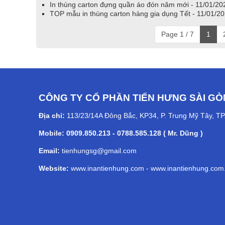
In thùng carton đựng quần áo đón năm mới - 11/01/20
TOP mẫu in thùng carton hàng gia dụng Tết - 11/01/2
Page 1 / 7
1
CÔNG TY CỔ PHẦN TIẾN HƯNG SÀI GÒ
Địa chỉ:
113/23/14A Đông Bắc, KP34, P. Trung Mỹ Tây, T
Mobile: 0909.850.213 - 0788.585.128 ( Mr. Dũng )
Email:
tienhungsg@gmail.com
Website:
www.inantienhung.com
-
www.inantienhung.com