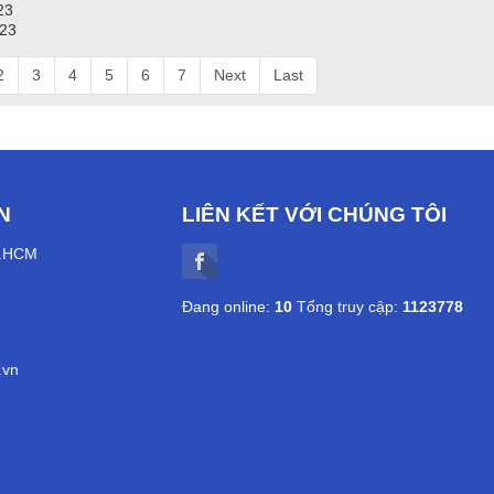
23
023
2
3
4
5
6
7
Next
Last
N
LIÊN KẾT VỚI CHÚNG TÔI
P.HCM
Đang online:
10
Tổng truy cập:
1123778
.vn