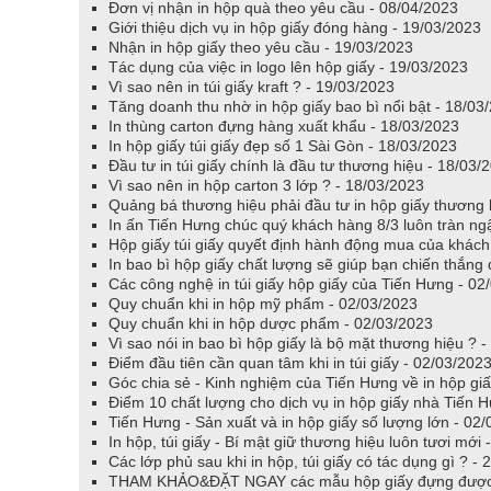
Đơn vị nhận in hộp quà theo yêu cầu - 08/04/2023
Giới thiệu dịch vụ in hộp giấy đóng hàng - 19/03/2023
Nhận in hộp giấy theo yêu cầu - 19/03/2023
Tác dụng của việc in logo lên hộp giấy - 19/03/2023
Vì sao nên in túi giấy kraft ? - 19/03/2023
Tăng doanh thu nhờ in hộp giấy bao bì nổi bật - 18/03
In thùng carton đựng hàng xuất khẩu - 18/03/2023
In hộp giấy túi giấy đẹp số 1 Sài Gòn - 18/03/2023
Đầu tư in túi giấy chính là đầu tư thương hiệu - 18/03/
Vì sao nên in hộp carton 3 lớp ? - 18/03/2023
Quảng bá thương hiệu phải đầu tư in hộp giấy thương 
In ấn Tiến Hưng chúc quý khách hàng 8/3 luôn tràn ng
Hộp giấy túi giấy quyết định hành động mua của khách
In bao bì hộp giấy chất lượng sẽ giúp bạn chiến thắng 
Các công nghệ in túi giấy hộp giấy của Tiến Hưng - 02
Quy chuẩn khi in hộp mỹ phẩm - 02/03/2023
Quy chuẩn khi in hộp dược phẩm - 02/03/2023
Vì sao nói in bao bì hộp giấy là bộ mặt thương hiệu ? 
Điểm đầu tiên cần quan tâm khi in túi giấy - 02/03/202
Góc chia sẻ - Kinh nghiệm của Tiến Hưng về in hộp gi
Điểm 10 chất lượng cho dịch vụ in hộp giấy nhà Tiến 
Tiến Hưng - Sản xuất và in hộp giấy số lượng lớn - 02
In hộp, túi giấy - Bí mật giữ thương hiệu luôn tươi mới
Các lớp phủ sau khi in hộp, túi giấy có tác dụng gì ? -
THAM KHẢO&ĐẶT NGAY các mẫu hộp giấy đựng được t