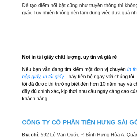
Để tạo điểm nổi bật cũng như truyền thông thì không
giấy. Tuy nhiên không nên lạm dụng việc đưa quá nhiều
Nơi in túi giấy chất lượng, uy tín và giá rẻ
Nếu bạn vẫn đang tìm kiếm một đơn vị chuyên
in t
hộp giấy
, 
in túi giấy
...
 hãy liên hệ ngay với chúng tô
tôi đã được thị trường biết đến hơn 10 năm nay và ch
đầy đủ chính xác, kịp thời nhu cầu ngày càng cao của
khách hàng.
CÔNG TY CỔ PHẦN TIẾN HƯNG SÀI G
Địa chỉ:
592 Lê Văn Quới, P, Bình Hưng Hòa A, Quậ