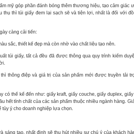
 thẩm mỹ góp phần đánh bóng thêm thương hiệu, tạo cảm giác 
hụ thì túi giấy đem lại sạch sẽ và tiện lợi, nhất là đối với đ
gày càng cải tiến:
àu sắc, thiết kế đẹp mà còn nhờ vào chất liệu tạo nên.
ất túi giấy, tất cả đều đã được thông qua quy trình kiểm duyệ
ời.
hì thông điệp và giá trị của sản phẩm mới được truyền tải t
 có thể kể đến như: giấy kraft, giấy couche, giấy duplex, giấy f
hầu hết tính chất của các sản phẩm thuộc nhiều ngành hàng. Gi
để tùy ý cho doanh nghiệp lựa chọn.
à sáng tạo, nhất định sẽ thu hút nhiều sự chú ý của khách h