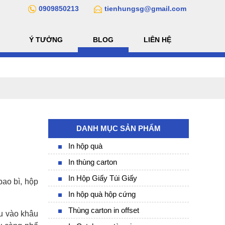
0909850213
tienhungsg@gmail.com
Ý TƯỞNG
BLOG
LIÊN HỆ
DANH MỤC SẢN PHẨM
In hộp quà
In thùng carton
In Hộp Giấy Túi Giấy
ao bì, hộp
In hộp quà hộp cứng
Thùng carton in offset
ều vào khâu