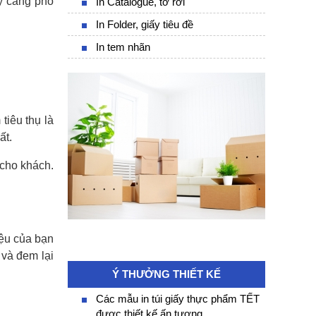
ày càng phổ
In Catalogue, tờ rơi
In Folder, giấy tiêu đề
In tem nhãn
tiêu thụ là
ất.
 cho khách.
iệu của bạn
 và đem lại
Ý THƯỞNG THIẾT KẾ
Các mẫu in túi giấy thực phẩm TẾT
được thiết kế ấn tượng