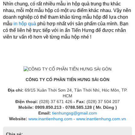
Nhìn chung, có rất nhiều mẫu in hộp quà trung thu khác 
nhau, mỗi một mẫu hộp có một ưu điểm khác nhau. Vậy nên 
doanh nghiệp có thể tham khảo từng mẫu hộp để lựa chọn 
mẫu
 in hộp quà
 phù hợp nhất với sản phẩm của mình. Bạn 
có thể liên hệ trực tiếp với in ấn Tiến Hưng để được nhân 
viên tư vấn rõ hơn về từng mẫu hộp nhé !
CÔNG TY CỔ PHẦN TIẾN HƯNG SÀI GÒN
Địa chỉ:
69/15 Xuân Thới Sơn 24, Tân Thới Nhì, Hóc Môn, TP.
HCM
Điện thoại:
(028) 37 671 426
- Fax:
(028) 37 504 207
Mobile: 0909.850.213 - 0788.585.128 ( Mr. Dũng )
Email:
tienhungsg@gmail.com
Website:
www.inantienhung.com
-
www.inantienhung.com.vn
Chia sẻ: