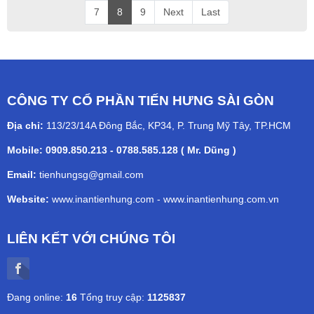
7
8
9
Next
Last
CÔNG TY CỔ PHẦN TIẾN HƯNG SÀI GÒN
Địa chỉ:
113/23/14A Đông Bắc, KP34, P. Trung Mỹ Tây, TP.HCM
Mobile: 0909.850.213 - 0788.585.128 ( Mr. Dũng )
Email:
tienhungsg@gmail.com
Website:
www.inantienhung.com
-
www.inantienhung.com.vn
LIÊN KẾT VỚI CHÚNG TÔI
Đang online:
16
Tổng truy cập:
1125837