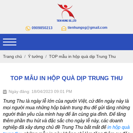
tienhungsg@gmail.com
0909850213
Trang chủ
Ý tưởng
TOP mẫu in hộp quà dịp Trung Thu
TOP MẪU IN HỘP QUÀ DỊP TRUNG THU
Ngày đăng: 18/04/2023 09:01 PM
Trung Thu là ngày lễ lớn của người Việt, cứ đến ngày này là 
mọi người mua những hộp bánh trung thu để gửi tặng những 
người thân yêu của mình hay để ăn cùng gia đình. Để tăng 
thêm phần thu hút và đặc sắc cho ngày lễ này, các doanh 
nghiệp đã xây dựng chủ đề Trung Thu bắt mắt để 
in hộp quà 