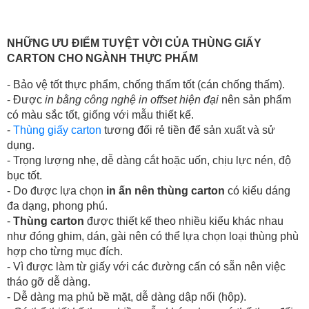
NHỮNG ƯU ĐIỂM TUYỆT VỜI CỦA THÙNG GIẤY
CARTON CHO NGÀNH THỰC PHẨM
- Bảo vệ tốt thực phẩm, chống thấm tốt (cán chống thấm).
- Được
in bằng công nghệ in offset hiện đại
nên sản phẩm
có màu sắc tốt, giống với mẫu thiết kế.
-
Thùng giấy carton
tương đối rẻ tiền để sản xuất và sử
dụng.
- Trọng lượng nhẹ, dễ dàng cắt hoặc uốn, chịu lực nén, độ
bục tốt.
- Do được lựa chọn
in ấn nên thùng carton
có kiểu dáng
đa dạng, phong phú.
-
Thùng carton
được thiết kế theo nhiều kiểu khác nhau
như đóng ghim, dán, gài nên có thể lựa chọn loại thùng phù
hợp cho từng mục đích.
- Vì được làm từ giấy với các đường cấn có sẵn nên việc
tháo gỡ dễ dàng.
- Dễ dàng mạ phủ bề mặt, dễ dàng dập nổi (hộp).