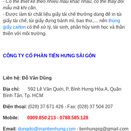
-
Có thể thiết kế theo nhiều mẫu khác nhau, có thể thay đổi
mẫu mã khi cần.
- Được làm từ chất liệu giấy tái chế thường dùng để in túi
giấy tái chế, túi giấy đựng bánh mì, bao thư,… nên
thùng
giấy carton
có thể xử lý, tái sinh, phân hủy sinh học và thân
thiện với môi trường.
CÔNG TY CỔ PHẦN TIẾN HƯNG SÀI GÒN
Liên hệ: Đỗ Văn Dũng
Địa chỉ:
592 Lê Văn Quới, P, Bình Hưng Hòa A, Quận
Bình Tân, Tp. HCM
Điện thoại:
(028) 37 671 426 - Fax: (028) 37 504 207
Mobile:
0909.850.213 - 0788.585.128
Email:
dungdo@inantienhung.com
- tienhungsg@gmail.com