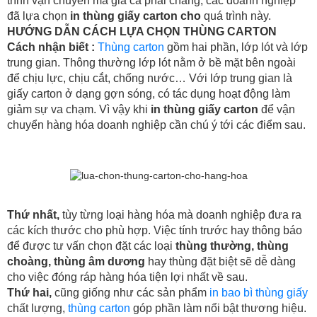
trình vận chuyển mà giá cả phải chăng, các doanh nghiệp
đã lựa chọn
in thùng giấy carton cho
quá trình này.
HƯỚNG DẪN CÁCH LỰA CHỌN THÙNG CARTON
Cách nhận biết :
Thùng carton
gồm hai phần, lớp lót và lớp
trung gian. Thông thường lớp lót nằm ở bề mặt bên ngoài
để chịu lực, chịu cắt, chống nước… Với lớp trung gian là
giấy carton ở dạng gợn sóng, có tác dụng hoạt động làm
giảm sự va chạm. Vì vậy khi
in thùng giấy carton
để vận
chuyển hàng hóa doanh nghiệp cần chú ý tới các điểm sau.
Thứ nhất,
tùy từng loại hàng hóa mà doanh nghiệp đưa ra
các kích thước cho phù hợp. Việc tính trước hay thông báo
để được tư vấn chọn đặt các loại
thùng thường, thùng
choàng, thùng âm dương
hay thùng đặt biệt sẽ dễ dàng
cho việc đóng ráp hàng hóa tiện lợi nhất về sau.
Thứ hai,
cũng giống như các sản phẩm
in bao bì thùng giấy
chất lượng,
thùng carton
góp phần làm nổi bật thương hiệu.