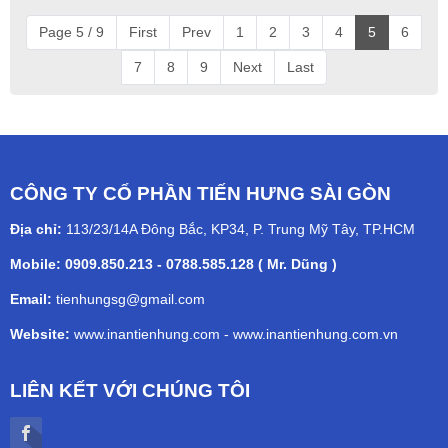
Page 5 / 9
First
Prev
1
2
3
4
5
6
7
8
9
Next
Last
CÔNG TY CỔ PHẦN TIẾN HƯNG SÀI GÒN
Địa chỉ:
113/23/14A Đông Bắc, KP34, P. Trung Mỹ Tây, TP.HCM
Mobile: 0909.850.213 - 0788.585.128 ( Mr. Dũng )
Email:
tienhungsg@gmail.com
Website:
www.inantienhung.com
-
www.inantienhung.com.vn
LIÊN KẾT VỚI CHÚNG TÔI