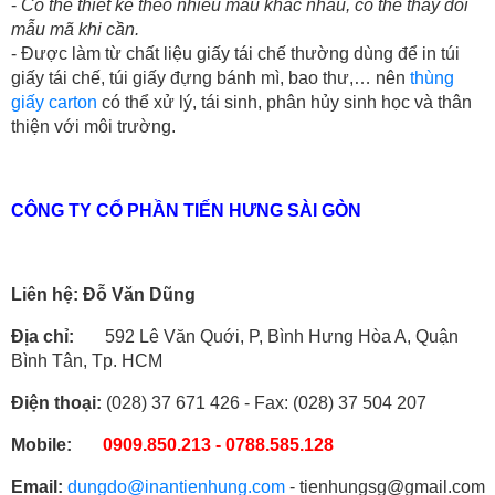
-
Có thể thiết kế theo nhiều mẫu khác nhau, có thể thay đổi
mẫu mã khi cần.
- Được làm từ chất liệu giấy tái chế thường dùng để in túi
giấy tái chế, túi giấy đựng bánh mì, bao thư,… nên
thùng
giấy carton
có thể xử lý, tái sinh, phân hủy sinh học và thân
thiện với môi trường.
CÔNG TY CỔ PHẦN TIẾN HƯNG SÀI GÒN
Liên hệ: Đỗ Văn Dũng
Địa chỉ:
592 Lê Văn Quới, P, Bình Hưng Hòa A, Quận
Bình Tân, Tp. HCM
Điện thoại:
(028) 37 671 426 - Fax: (028) 37 504 207
Mobile:
0909.850.213 - 0788.585.128
Email:
dungdo@inantienhung.com
- tienhungsg@gmail.com