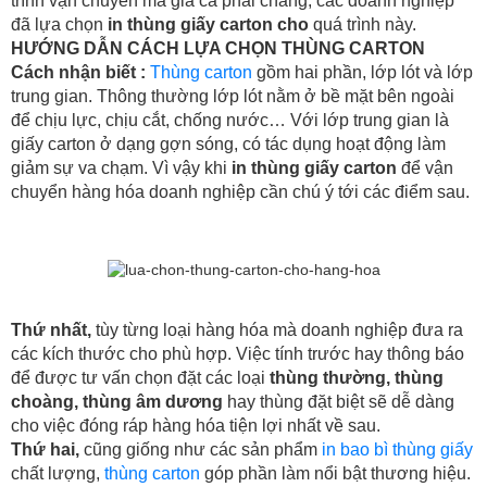
trình vận chuyển mà giá cả phải chăng, các doanh nghiệp
đã lựa chọn
in thùng giấy carton cho
quá trình này.
HƯỚNG DẪN CÁCH LỰA CHỌN THÙNG CARTON
Cách nhận biết :
Thùng carton
gồm hai phần, lớp lót và lớp
trung gian. Thông thường lớp lót nằm ở bề mặt bên ngoài
để chịu lực, chịu cắt, chống nước… Với lớp trung gian là
giấy carton ở dạng gợn sóng, có tác dụng hoạt động làm
giảm sự va chạm. Vì vậy khi
in thùng giấy carton
để vận
chuyển hàng hóa doanh nghiệp cần chú ý tới các điểm sau.
Thứ nhất,
tùy từng loại hàng hóa mà doanh nghiệp đưa ra
các kích thước cho phù hợp. Việc tính trước hay thông báo
để được tư vấn chọn đặt các loại
thùng thường, thùng
choàng, thùng âm dương
hay thùng đặt biệt sẽ dễ dàng
cho việc đóng ráp hàng hóa tiện lợi nhất về sau.
Thứ hai,
cũng giống như các sản phẩm
in bao bì thùng giấy
chất lượng,
thùng carton
góp phần làm nổi bật thương hiệu.