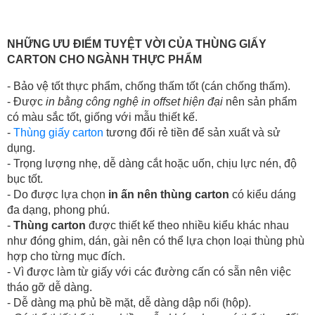
NHỮNG ƯU ĐIỂM TUYỆT VỜI CỦA THÙNG GIẤY
CARTON CHO NGÀNH THỰC PHẨM
- Bảo vệ tốt thực phẩm, chống thấm tốt (cán chống thấm).
- Được
in bằng công nghệ in offset hiện đại
nên sản phẩm
có màu sắc tốt, giống với mẫu thiết kế.
-
Thùng giấy carton
tương đối rẻ tiền để sản xuất và sử
dụng.
- Trọng lượng nhẹ, dễ dàng cắt hoặc uốn, chịu lực nén, độ
bục tốt.
- Do được lựa chọn
in ấn nên thùng carton
có kiểu dáng
đa dạng, phong phú.
-
Thùng carton
được thiết kế theo nhiều kiểu khác nhau
như đóng ghim, dán, gài nên có thể lựa chọn loại thùng phù
hợp cho từng mục đích.
- Vì được làm từ giấy với các đường cấn có sẵn nên việc
tháo gỡ dễ dàng.
- Dễ dàng mạ phủ bề mặt, dễ dàng dập nổi (hộp).