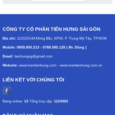
CÔNG TY CỔ PHẦN TIẾN HƯNG SÀI GÒN
Địa chỉ:
113/23/14A Đông Bắc, KP34, P. Trung Mỹ Tây, TP.HCM
Mobile: 0909.850.213 - 0788.585.128 ( Mr. Dũng )
Email:
tienhungsg@gmail.com
Website:
www.inantienhung.com
-
www.inantienhung.com.vn
LIÊN KẾT VỚI CHÚNG TÔI
Đang online:
13
Tổng truy cập:
1124303