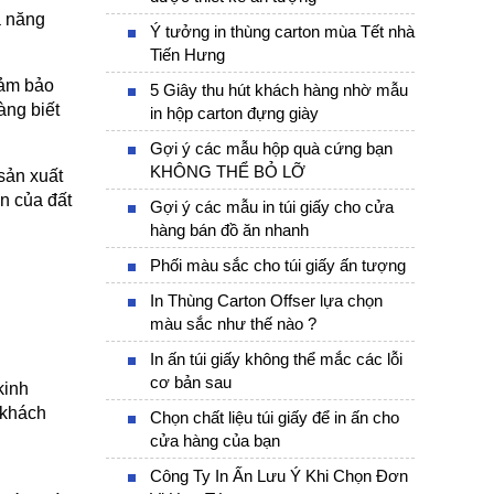
 năng 
Ý tưởng in thùng carton mùa Tết nhà
Tiến Hưng
ảm bảo 
5 Giây thu hút khách hàng nhờ mẫu
ng biết 
in hộp carton đựng giày
Gợi ý các mẫu hộp quà cứng bạn
KHÔNG THỂ BỎ LỠ
ản xuất 
n của đất 
Gợi ý các mẫu in túi giấy cho cửa
hàng bán đồ ăn nhanh
Phối màu sắc cho túi giấy ấn tượng
In Thùng Carton Offser lựa chọn
màu sắc như thế nào ?
In ấn túi giấy không thể mắc các lỗi
cơ bản sau
inh 
khách 
Chọn chất liệu túi giấy để in ấn cho
cửa hàng của bạn
Công Ty In Ấn Lưu Ý Khi Chọn Đơn