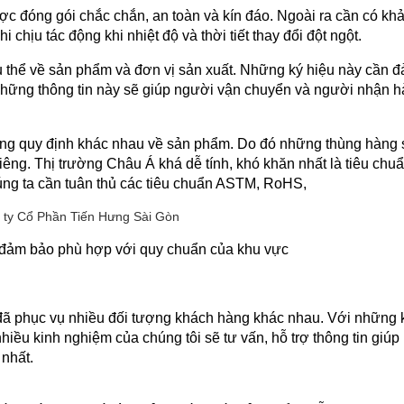
c đóng gói chắc chắn, an toàn và kín đáo. Ngoài ra cần có khả
i chịu tác động khi nhiệt độ và thời tiết thay đổi đột ngột.
cụ thể về sản phẩm và đơn vị sản xuất. Những ký hiệu này cần đ
ững thông tin này sẽ giúp người vận chuyển và người nhận hà
ững quy định khác nhau về sản phẩm. Do đó những thùng hàng s
iêng. Thị trường Châu Á khá dễ tính, khó khăn nhất là tiêu chuẩ
húng ta cần tuân thủ các tiêu chuẩn ASTM, RoHS,
đảm bảo phù hợp với quy chuẩn của khu vực
đã phục vụ nhiều đối tượng khách hàng khác nhau. Với những k
ều kinh nghiệm của chúng tôi sẽ tư vấn, hỗ trợ thông tin giúp 
nhất.