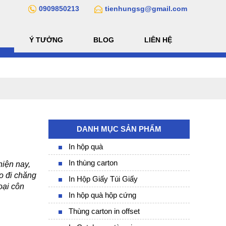
0909850213
tienhungsg@gmail.com
Ý TƯỞNG
BLOG
LIÊN HỆ
DANH MỤC SẢN PHẨM
In hộp quà
In thùng carton
iện nay, 
 đi chăng 
In Hộp Giấy Túi Giấy
ại côn 
In hộp quà hộp cứng
Thùng carton in offset