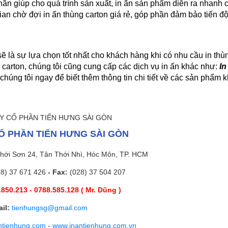
n giúp cho quá trình sản xuất, in ấn sản phẩm diễn ra nhanh c
an chờ đợi in ấn thùng carton giá rẻ, góp phần đảm bảo tiến độ
sẽ là sự lựa chọn tốt nhất cho khách hàng khi có nhu cầu in thùn
carton, chúng tôi cũng cung cấp các dịch vụ in ấn khác như: 
In
chúng tôi ngay để biết thêm thông tin chi tiết về các sản phẩm 
Ổ PHẦN TIẾN HƯNG SÀI GÒN
hới Sơn 24, Tân Thới Nhì, Hóc Môn, TP. HCM
28) 37 671 426
- Fax:
(028) 37 504 207
850.213 - 0788.585.128 ( Mr. Dũng )
il:
tienhungsg@gmail.com
ntienhung.com
-
www.inantienhung.com.vn