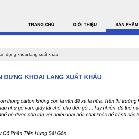
TRANG CHỦ
GIỚI THIỆU
SẢN PHẨM
ton đựng khoai lang xuất khẩu
N ĐỰNG KHOAI LANG XUẤT KHẨU
n thùng carton không còn là vấn đề xa lạ nữa. Trên thị trường h
u như gỗ vụn, giấy tái chế, cho đến gỗ,…Tuy nhiên, dù thế nào
hể nó được pha lẫn với nhiều loại hóa chất khác để tránh các lo