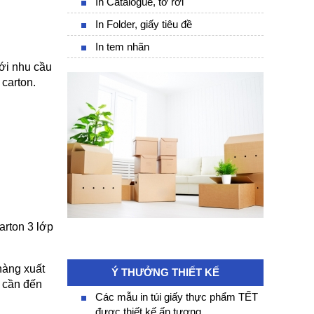
In Catalogue, tờ rơi
In Folder, giấy tiêu đề
In tem nhãn
i nhu cầu 
carton. 
rton 3 lớp 
àng xuất 
Ý THƯỞNG THIẾT KẾ
 cần đến 
Các mẫu in túi giấy thực phẩm TẾT
được thiết kế ấn tượng