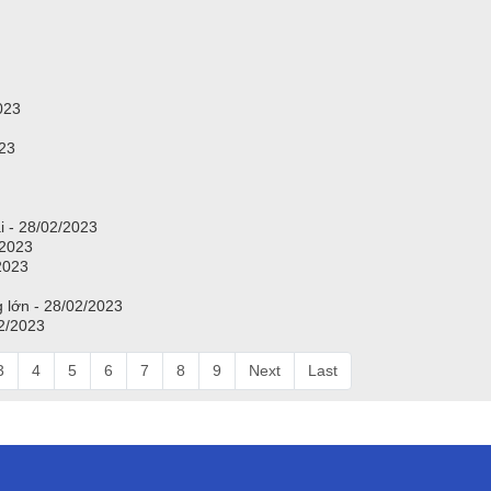
023
023
ại - 28/02/2023
/2023
2023
g lớn - 28/02/2023
02/2023
3
4
5
6
7
8
9
Next
Last