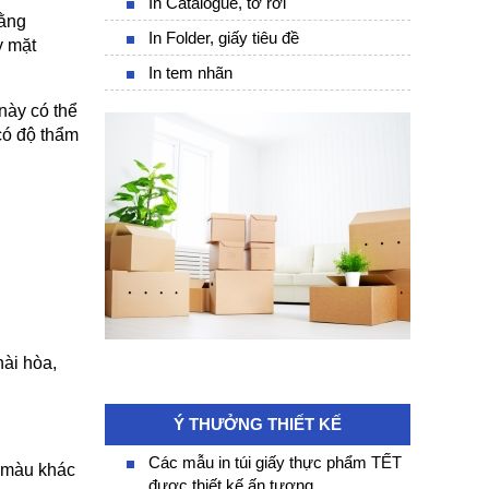
In Catalogue, tờ rơi
ằng 
In Folder, giấy tiêu đề
 mặt 
In tem nhãn
này có thể 
ó độ thẩm 
ài hòa, 
Ý THƯỞNG THIẾT KẾ
Các mẫu in túi giấy thực phẩm TẾT
 màu khác 
được thiết kế ấn tượng