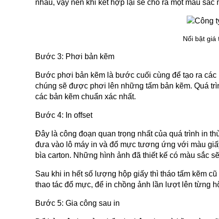
nhau, vậy nên khi kết hợp lại sẽ cho ra một màu s
Nổi bật giá 
Bước 3: Phơi bản kẽm
Bước phơi bản kẽm là bước cuối cùng để tạo ra các bản
chúng sẽ được phơi lên những tấm bản kẽm. Quá trìn
các bản kẽm chuẩn xác nhất.
Bước 4: In offset
Đây là công đoạn quan trọng nhất của quá trình in th
đưa vào lô máy in và đổ mực tương ứng với màu giấ
bìa carton. Những hình ảnh đã thiết kế có màu sắc sẽ
Sau khi in hết số lượng hộp giấy thì tháo tấm kẽm cũ
thao tác đổ mực, để in chồng ảnh lần lượt lên từng h
Bước 5: Gia công sau in