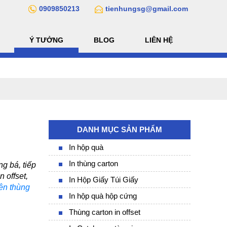
0909850213
tienhungsg@gmail.com
Ý TƯỞNG
BLOG
LIÊN HỆ
DANH MỤC SẢN PHẨM
In hộp quà
In thùng carton
 bá, tiếp 
offset, 
In Hộp Giấy Túi Giấy
rên thùng 
In hộp quà hộp cứng
Thùng carton in offset