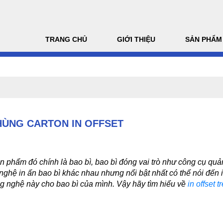
TRANG CHỦ
GIỚI THIỆU
SẢN PHẨM
HÙNG CARTON IN OFFSET
 phẩm đó chính là bao bì, bao bì đóng vai trò như công cụ quảng
nghệ in ấn bao bì khác nhau nhưng nổi bật nhất có thể nói đến in 
g nghệ này cho bao bì của mình. Vậy hãy tìm hiểu về 
in offset t