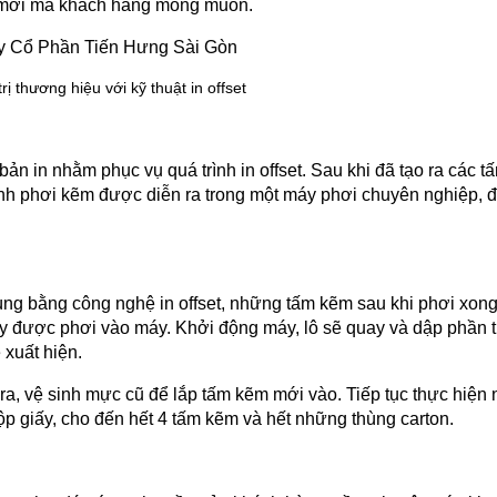
ắc mới mà khách hàng mong muốn.
trị thương hiệu với kỹ thuật in offset
 in nhằm phục vụ quá trình in offset. Sau khi đã tạo ra các tấm 
h phơi kẽm được diễn ra trong một máy phơi chuyên nghiệp, để
ùng bằng công nghệ in offset, những tấm kẽm sau khi phơi xong 
y được phơi vào máy. Khởi động máy, lô sẽ quay và dập phần t
 xuất hiện.
 ra, vệ sinh mực cũ để lắp tấm kẽm mới vào. Tiếp tục thực hiện 
ộp giấy, cho đến hết 4 tấm kẽm và hết những thùng carton.