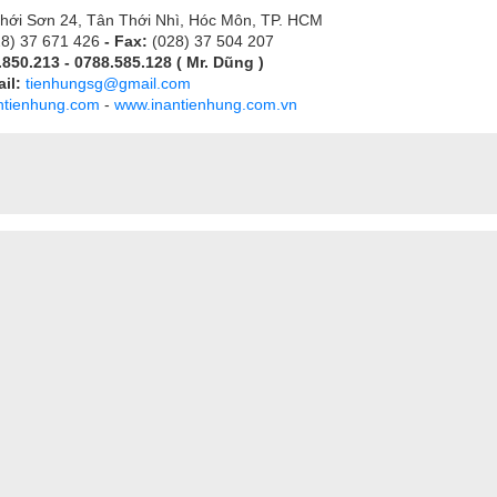
hới Sơn 24, Tân Thới Nhì, Hóc Môn, TP. HCM
28) 37 671 426
- Fax:
(028) 37 504 207
850.213 - 0788.585.128 ( Mr. Dũng )
il:
tienhungsg@gmail.com
ntienhung.com
-
www.inantienhung.com.vn