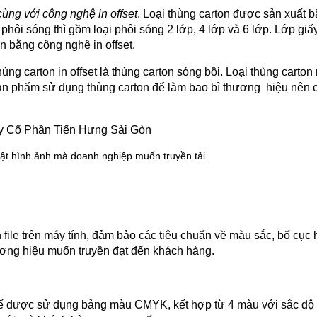
ùng với công nghệ in offset
. Loại thùng carton được sản xuất b
ôi sóng thì gồm loại phôi sóng 2 lớp, 4 lớp và 6 lớp. Lớp giấy
n bằng công nghệ in offset.
ng carton in offset là thùng carton sóng bồi. Loại thùng carton 
ản phẩm sử dụng thùng carton để làm bao bì thương  hiệu nên c
i bật hình ảnh mà doanh nghiệp muốn truyền tải
 file trên máy tính, đảm bảo các tiêu chuẩn về màu sắc, bố cục h
hương hiệu muốn truyền đạt đến khách hàng.
iết kế được sử dụng bảng màu CMYK, kết hợp từ 4 màu với sắc độ