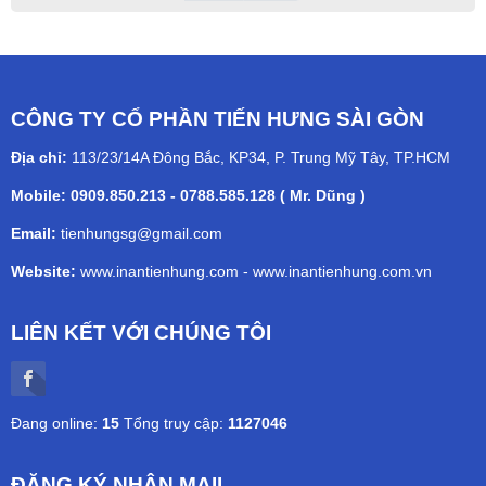
CÔNG TY CỔ PHẦN TIẾN HƯNG SÀI GÒN
Địa chỉ:
113/23/14A Đông Bắc, KP34, P. Trung Mỹ Tây, TP.HCM
Mobile: 0909.850.213 - 0788.585.128 ( Mr. Dũng )
Email:
tienhungsg@gmail.com
Website:
www.inantienhung.com
-
www.inantienhung.com.vn
LIÊN KẾT VỚI CHÚNG TÔI
Đang online:
15
Tổng truy cập:
1127046
ĐĂNG KÝ NHẬN MAIL