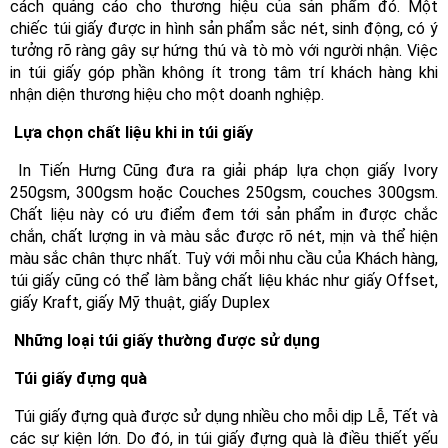
cách quảng cáo cho thương hiệu của sản phẩm đó. Một 
chiếc túi giấy được in hình sản phẩm sắc nét, sinh động, có ý 
tưởng rõ ràng gây sự hứng thú và tò mò với người nhận. Việc 
in túi giấy góp phần không ít trong tâm trí khách hàng khi 
nhận diện thương hiệu cho một doanh nghiệp. 
 Lựa chọn chất liệu khi in túi giấy 
 In Tiến Hưng Cũng đưa ra giải pháp lựa chọn giấy Ivory 
250gsm, 300gsm hoặc Couches 250gsm, couches 300gsm. 
Chất liệu này có ưu điểm đem tới sản phẩm in được chắc 
chắn, chất lượng in và màu sắc được rõ nét, mịn và thể hiện 
màu sắc chân thực nhất. Tuỳ với mỗi nhu cầu của Khách hàng, 
túi giấy cũng có thể làm bằng chất liệu khác như giấy Offset, 
giấy Kraft, giấy Mỹ thuật, giấy Duplex 
 Những loại túi giấy thường được sử dụng 
 Túi giấy đựng quà 
 Túi giấy đựng quà được sử dụng nhiều cho mỗi dịp Lễ, Tết và 
các sự kiện lớn. Do đó, in túi giấy đựng quà là điều thiết yếu 