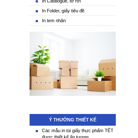
In Catalogue, tờ rơi
In Folder, giấy tiêu đề
In tem nhãn
Ý THƯỞNG THIẾT KẾ
Các mẫu in túi giấy thực phẩm TẾT
được thiết kế ấn tượng