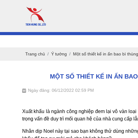
Trang chủ
Ý tưởng
Một số thiết kế in ấn bao bì thù
MỘT SỐ THIẾT KẾ IN ẤN BA
Ngày đăng: 06/12/2022 02:59 PM
Xuất khẩu là ngành công nghiệp đem lại vô vàn loại
trọng vấn đề duy trì mối quan hệ của nhà cung cấp l
Nhân dịp Noel này tại sao bạn không thử dùng những