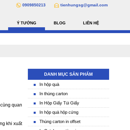
0909850213
tienhungsg@gmail.com
Ý TƯỞNG
BLOG
LIÊN HỆ
DANH MỤC SẢN PHẨM
In hộp quà
In thùng carton
In Hộp Giấy Túi Giấy
 cùng quan 
In hộp quà hộp cứng
Thùng carton in offset
g khi xuất 