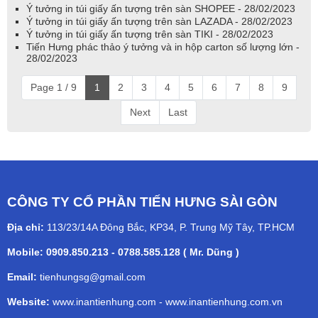
Ý tưởng in túi giấy ấn tượng trên sàn SHOPEE - 28/02/2023
Ý tưởng in túi giấy ấn tượng trên sàn LAZADA - 28/02/2023
Ý tưởng in túi giấy ấn tượng trên sàn TIKI - 28/02/2023
Tiến Hưng phác thảo ý tưởng và in hộp carton số lượng lớn -
28/02/2023
Page 1 / 9
1
2
3
4
5
6
7
8
9
Next
Last
CÔNG TY CỔ PHẦN TIẾN HƯNG SÀI GÒN
Địa chỉ:
113/23/14A Đông Bắc, KP34, P. Trung Mỹ Tây, TP.HCM
Mobile: 0909.850.213 - 0788.585.128 ( Mr. Dũng )
Email:
tienhungsg@gmail.com
Website:
www.inantienhung.com
-
www.inantienhung.com.vn