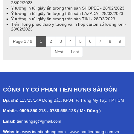
28/02/2023
Ý tưởng in túi giấy ấn tượng trên sàn SHOPEE - 28/02/2023
Ý tưởng in túi giấy ấn tượng trên sàn LAZADA - 28/02/2023
Ý tưởng in túi giấy ấn tượng trên sàn TIKI - 28/02/2023
Tiến Hưng phác thảo ý tưởng và in hộp carton số lượng lớn -
28/02/2023
Page 1 / 9
1
2
3
4
5
6
7
8
9
Next
Last
CÔNG TY CỔ PHẦN TIẾN HƯNG SÀI GÒN
Địa chỉ:
113/23/14A Đông Bắc, KP34, P. Trung Mỹ Tây, TP.HCM
Mobile: 0909.850.213 - 0788.585.128 ( Mr. Dũng )
Email:
tienhungsg@gmail.com
Website:
www.inantienhung.com
-
www.inantienhung.com.vn