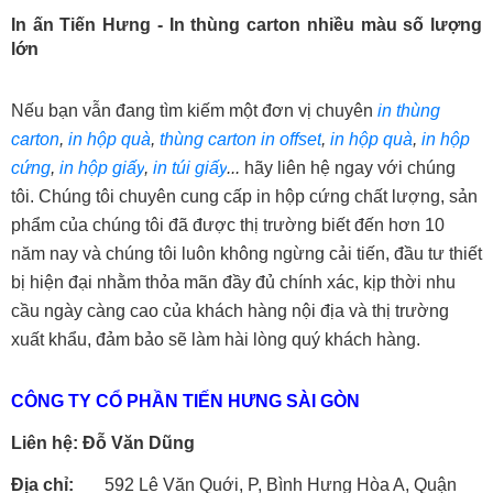
In ấn Tiến Hưng - In thùng carton nhiều màu số lượng 
lớn
Nếu bạn vẫn đang tìm kiếm một đơn vị chuyên
in thùng 
carton
,
in hộp quà
,
thùng carton in offset
,
in hộp quà
,
in hộp 
cứng
,
in hộp giấy
,
in túi giấy
...
 hãy liên hệ ngay với chúng 
tôi. Chúng tôi chuyên cung cấp in hộp cứng chất lượng, sản 
phẩm của chúng tôi đã được thị trường biết đến hơn 10 
năm nay và chúng tôi luôn không ngừng cải tiến, đầu tư thiết 
bị hiện đại nhằm thỏa mãn đầy đủ chính xác, kịp thời nhu 
cầu ngày càng cao của khách hàng nội địa và thị trường 
xuất khẩu, đảm bảo sẽ làm hài lòng quý khách hàng.
CÔNG TY CỔ PHẦN TIẾN HƯNG SÀI GÒN
Liên hệ: Đỗ Văn Dũng
Địa chỉ:
592 Lê Văn Quới, P, Bình Hưng Hòa A, Quận