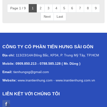
Page 1 / 9
1
2
3
4
5
6
7
8
9
Next
Last
CÔNG TY CỔ PHẦN TIẾN HƯNG SÀI GÒN
Địa chỉ:
113/23/14A Đông Bắc, KP34, P. Trung Mỹ Tây, TP.HCM
Mobile: 0909.850.213 - 0788.585.128 ( Mr. Dũng )
Email:
tienhungsg@gmail.com
Website:
www.inantienhung.com
-
www.inantienhung.com.vn
LIÊN KẾT VỚI CHÚNG TÔI