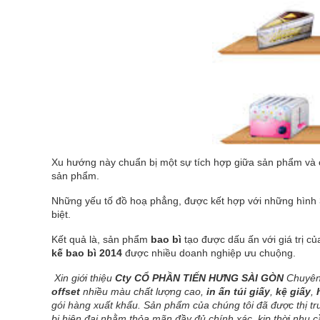
Xu hướng này chuẩn bị một sự tích hợp giữa sản phẩm và cá
sản phẩm.
Những yếu tố đồ hoạ phẳng, được kết hợp với những hình 3
biệt.
Kết quả là, sản phẩm
bao bì
tạo được dấu ấn với giá trị c
kế bao bì 2014
được nhiều doanh nghiệp ưu chuộng.
Xin giới thiệu
Cty
CỔ PHẦN TIẾN HƯNG SÀI GÒN
Chuyên 
offset
nhiều màu chất lượng cao,
in ấn túi giấy
,
kệ giấy
,
gói hàng xuất khẩu. Sản phẩm của chúng tôi đã được thị tr
bị hiện đại nhằm thỏa mãn đầy đủ chính xác, kịp thời nhu c