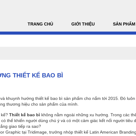
TRANG CHỦ
GIỚI THIỆU
SẢN PHẨM
NG THIẾT KẾ BAO BÌ
và khuynh hướng thiết kế bao bì sản phẩm cho nắm tới 2015. Đó luôn 
ting thương hiệu cho sản phẩm của mình.
t kế?
Thiết kế bao bì
không nằm ngoài những xu hướng. Trong các thể l
có thể khiến người dùng chú ý và có một cảm giác kết nối người tiêu 
ắng giao tiếp ra sao?
r Graphic tại Tridimage, trưởng nhóp thiết kế Latin American Brandin