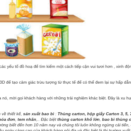
c yếu tố đồ hoạ để tìm kiếm một cách tiếp cận vui tươi hơn , xinh độ
D để tạo cảm giác trừu tượng từ thực tế để có thể đem lại sự hấp dẫn
ủa nó, mời gọi khách hàng với những trải nghiệm khác biệt. Đây là xu 
về thiết kế,
sản xuất bao bì
:
Thùng carton, hộp giấy Carton 3, 5, 
hóa đơn
,
tem nhãn
,.. Đặc biệt
thùng carton khổ lớn
,
bao bì thùng 
ường biết đến hơn 10 năm nay và chúng tôi luôn không ngừng cải tiến, đ
ầu ngày càng cao của khách hàng nội địa và đặc biệt là thị trường xuất