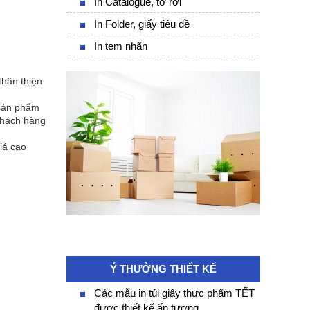
In Catalogue, tờ rơi
In Folder, giấy tiêu đề
In tem nhãn
thân thiện
 sản phẩm
khách hàng
iá cao
Ý THƯỞNG THIẾT KẾ
Các mẫu in túi giấy thực phẩm TẾT
được thiết kế ấn tượng