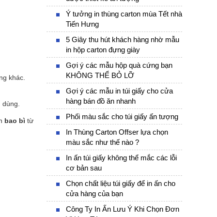
Ý tưởng in thùng carton mùa Tết nhà
Tiến Hưng
5 Giây thu hút khách hàng nhờ mẫu
in hộp carton đựng giày
Gợi ý các mẫu hộp quà cứng bạn
KHÔNG THỂ BỎ LỠ
ống khác.
Gợi ý các mẫu in túi giấy cho cửa
hàng bán đồ ăn nhanh
u dùng.
Phối màu sắc cho túi giấy ấn tượng
ên
bao bì
từ
In Thùng Carton Offser lựa chọn
màu sắc như thế nào ?
In ấn túi giấy không thể mắc các lỗi
cơ bản sau
Chọn chất liệu túi giấy để in ấn cho
cửa hàng của bạn
Công Ty In Ấn Lưu Ý Khi Chọn Đơn