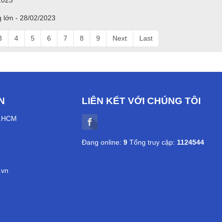
2023
g lớn - 28/02/2023
3
4
5
6
7
8
9
Next
Last
N
LIÊN KẾT VỚI CHÚNG TÔI
P.HCM
Đang online:
9
Tổng truy cập:
1124544
.vn