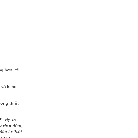
ng hơn với
 và khác
hướng
thiết
7
.. lớp
in
carton
đóng
ầu tư thiết
 khẩu.