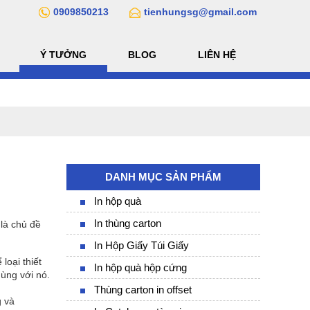
0909850213
tienhungsg@gmail.com
Ý TƯỞNG
BLOG
LIÊN HỆ
DANH MỤC SẢN PHẨM
In hộp quà
In thùng carton
là chủ đề
In Hộp Giấy Túi Giấy
oại thiết
In hộp quà hộp cứng
dùng với nó.
Thùng carton in offset
g và