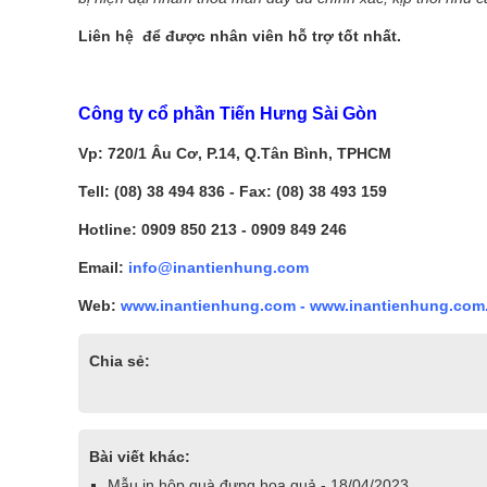
Liên hệ để được nhân viên hỗ trợ tốt nhất.
Công ty cổ phần Tiến Hưng Sài Gòn
Vp: 720/1 Âu Cơ, P.14, Q.Tân Bình, TPHCM
Tell: (08) 38 494 836 - Fax: (08) 38 493 159
Hotline: 0909 850 213 - 0909 849 246
Email:
info@inantienhung.com
Web:
www.inantienhung.com
-
www.inantienhung.com
Chia sẻ:
Bài viết khác:
Mẫu in hộp quà đựng hoa quả - 18/04/2023