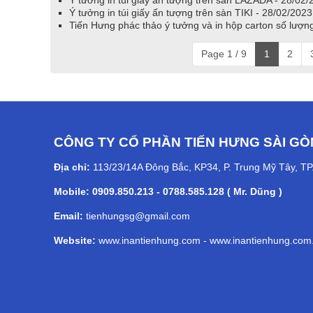
Ý tưởng in túi giấy ấn tượng trên sàn LAZADA - 28/02/
Ý tưởng in túi giấy ấn tượng trên sàn TIKI - 28/02/2023
Tiến Hưng phác thảo ý tưởng và in hộp carton số lượn
Page 1 / 9
1
2
CÔNG TY CỔ PHẦN TIẾN HƯNG SÀI GÒ
Địa chỉ:
113/23/14A Đông Bắc, KP34, P. Trung Mỹ Tây, T
Mobile: 0909.850.213 - 0788.585.128 ( Mr. Dũng )
Email:
tienhungsg@gmail.com
Website:
www.inantienhung.com
-
www.inantienhung.com